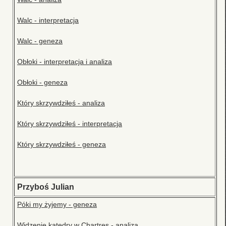
Walc - interpretacja
Walc - geneza
Obłoki - interpretacja i analiza
Obłoki - geneza
Który skrzywdziłeś - analiza
Który skrzywdziłeś - interpretacja
Który skrzywdziłeś - geneza
Przyboś Julian
Póki my żyjemy - geneza
Widzenie katedry w Chartres - analiza