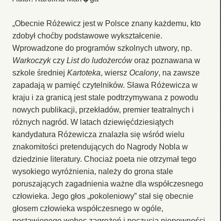
„Obecnie Różewicz jest w Polsce znany każdemu, kto
zdobył choćby podstawowe wykształcenie.
Wprowadzone do programów szkolnych utwory, np.
Warkoczyk
czy
List do ludożerców
oraz poznawana w
szkole średniej
Kartoteka
, wiersz
Ocalony
, na zawsze
zapadają w pamięć czytelników. Sława Różewicza w
kraju i za granicą jest stale podtrzymywana z powodu
nowych publikacji, przekładów, premier teatralnych i
różnych nagród. W latach dziewięćdziesiątych
kandydatura Różewicza znalazła się wśród wielu
znakomitości pretendujących do Nagrody Nobla w
dziedzinie literatury. Chociaż poeta nie otrzymał tego
wysokiego wyróżnienia, należy do grona stale
poruszających zagadnienia ważne dla współczesnego
człowieka. Jego głos „pokoleniowy” stał się obecnie
głosem człowieka współczesnego w ogóle,
postawionego wobec zagrożeń i poczucia niepewności.