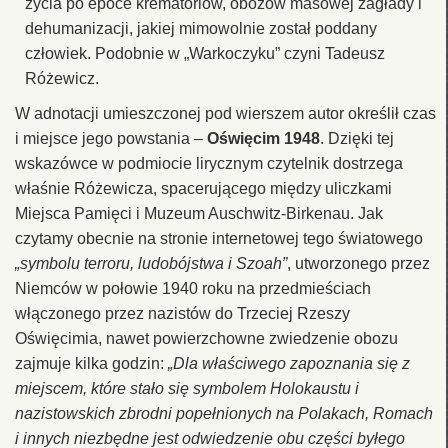
życia po epoce krematoriów, obozów masowej zagłady i
dehumanizacji, jakiej mimowolnie został poddany
człowiek. Podobnie w „Warkoczyku” czyni Tadeusz
Różewicz.
W adnotacji umieszczonej pod wierszem autor określił czas
i miejsce jego powstania –
Oświęcim 1948
. Dzięki tej
wskazówce w podmiocie lirycznym czytelnik dostrzega
właśnie Różewicza, spacerującego między uliczkami
Miejsca Pamięci i Muzeum Auschwitz-Birkenau. Jak
czytamy obecnie na stronie internetowej tego światowego
„symbolu terroru, ludobójstwa i Szoah”
, utworzonego przez
Niemców w połowie 1940 roku na przedmieściach
włączonego przez nazistów do Trzeciej Rzeszy
Oświęcimia, nawet powierzchowne zwiedzenie obozu
zajmuje kilka godzin:
„Dla właściwego zapoznania się z
miejscem, które stało się symbolem Holokaustu i
nazistowskich zbrodni popełnionych na Polakach, Romach
i innych niezbędne jest odwiedzenie obu części byłego