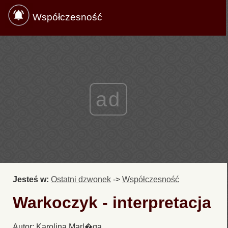
Współczesność
ad
Jesteś w:
Ostatni dzwonek
->
Współczesność
Warkoczyk - interpretacja
Autor: Karolina Marl�ga