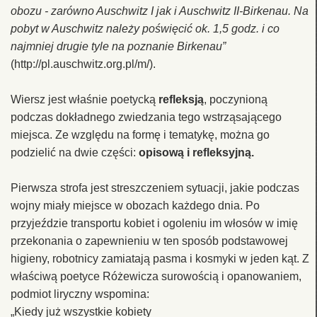
obozu - zarówno Auschwitz I jak i Auschwitz II-Birkenau. Na
pobyt w Auschwitz należy poświęcić ok. 1,5 godz. i co
najmniej drugie tyle na poznanie Birkenau”
(http://pl.auschwitz.org.pl/m/).
Wiersz jest właśnie poetycką
refleksją
, poczynioną
podczas dokładnego zwiedzania tego wstrząsającego
miejsca. Ze względu na formę i tematykę, można go
podzielić na dwie części:
opisową i refleksyjną.
Pierwsza strofa jest streszczeniem sytuacji, jakie podczas
wojny miały miejsce w obozach każdego dnia. Po
przyjeździe transportu kobiet i ogoleniu im włosów w imię
przekonania o zapewnieniu w ten sposób podstawowej
higieny, robotnicy zamiatają pasma i kosmyki w jeden kąt. Z
właściwą poetyce Różewicza surowością i opanowaniem,
podmiot liryczny wspomina:
„Kiedy już wszystkie kobiety