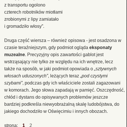
z transportu ogolono
czterech robotników miotłami
zrobionymi z lipy zamiatało
i gromadziło włosy”.
Druga część wiersza – również opisowa - jest osadzona w
czasie teraźniejszym, gdy podmiot ogląda
eksponaty
muzealne
. Precyzyjny opis zawartości gablot jest
wstrząsający nie tylko ze względu na ich wnętrze, lecz
także na sposób, w jaki podmiot opowiada o
„sztywnych
włosach uduszonych”
, leżących teraz
„pod czystymi
szybami”
, podczas gdy ich właściciele zostali zagazowani
w komorach. Jego słowa zapadają w pamięć. Oszczędność,
chłód i dystans do opisywanych problemów jeszcze
bardziej podkreśla niewyobrażalną skalę ludobójstwa, do
jakiego dochodziło w Oświęcimiu i innych obozach.
strona:
1
2