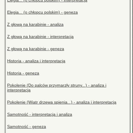
Elegia... (o chłopcu polskim) - interpretacja
Elegia... (o chłopcu polskim) - geneza
Z głową na karabinie - analiza
Z głową na karabinie - interpretacja
Z głową na karabinie - geneza
Historia - analiza i interpretacja
Historia - geneza
Pokolenie (Do palców przymarzły struny...) - analiza i
interpretacja
Pokolenie (Wiatr drzewa spienia...) - analiza i interpretacja
Samotność - interpretacja i analiza
Samotność - geneza