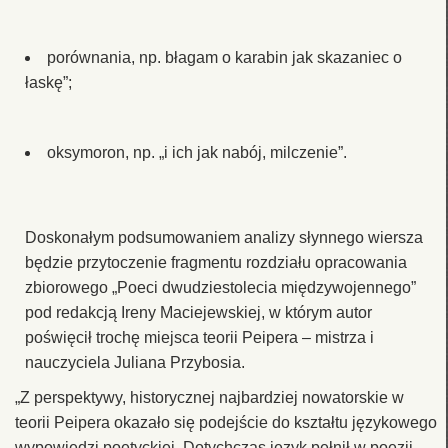
porównania, np. błagam o karabin jak skazaniec o
łaskę”;
oksymoron, np. „i ich jak nabój, milczenie”.
Doskonałym podsumowaniem analizy słynnego wiersza
będzie przytoczenie fragmentu rozdziału opracowania
zbiorowego „Poeci dwudziestolecia międzywojennego”
pod redakcją Ireny Maciejewskiej, w którym autor
poświęcił trochę miejsca teorii Peipera – mistrza i
nauczyciela Juliana Przybosia.
„Z perspektywy, historycznej najbardziej nowatorskie w
teorii Peipera okazało się podejście do kształtu językowego
wypowiedzi poetyckiej. Dotychczas język pełnił w poezji