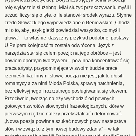
rolę wyłącznie służebną. Miał służyć przekazywaniu myśli i
uczuć, liczył się o tyle, o ile stanowił środek wyrazu. Słynne
credo Słowackiego wypowiedziane o Beniowskim „Chodzi
mi o to, aby język giętki powiedział wszystko, co myśli
głowa” – to właśnie klasyczny przykład podobnej postawy.
U Peipera kolejność ta została odwrócona. Język z
narzędzia stał się celem poezji: na jego obróbce – jest
bowiem opornym tworzywem – powinna koncentrować się
praca artysty, przypominająca w swoim trudzie pracę
rzemieślnika. Innymi słowy, poezja nie jest, jak to głosili
romantycy a za nimi Młoda Polska, sprawą natchnienia,
bezrefleksyjnego i rozrzutnego posługiwania się słowem.
Przeciwnie, tworząc należy wychodzić od pewnych
gotowych zwrotów słownych i frazeologicznych, które w
pierwszym rzędzie należy przekształcać i deformować.
„Nowa poezja powinna szukać nowych praw następstwa
słów i w związku z tym nowej budowy zdania” – w tak