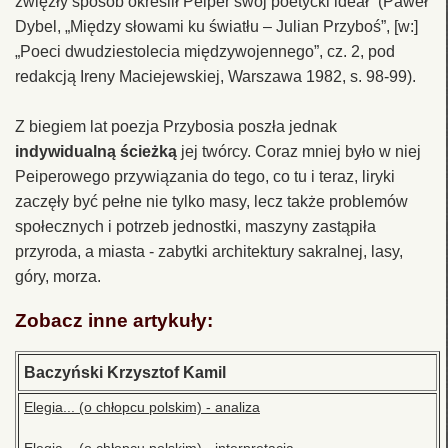
zwięzły sposób określił Peiper swój poetycki ideał” (Paweł
Dybel, „Między słowami ku światłu – Julian Przyboś”, [w:]
„Poeci dwudziestolecia międzywojennego”, cz. 2, pod
redakcją Ireny Maciejewskiej, Warszawa 1982, s. 98-99).
Z biegiem lat poezja Przybosia poszła jednak
indywidualną ścieżką
jej twórcy. Coraz mniej było w niej
Peiperowego przywiązania do tego, co tu i teraz, liryki
zaczęły być pełne nie tylko masy, lecz także problemów
społecznych i potrzeb jednostki, maszyny zastąpiła
przyroda, a miasta - zabytki architektury sakralnej, lasy,
góry, morza.
Zobacz inne artykuły:
Baczyński Krzysztof Kamil
Elegia... (o chłopcu polskim) - analiza