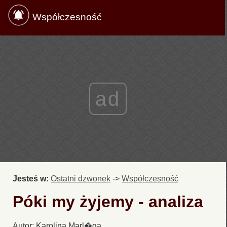
Współczesność
ad
Jesteś w:
Ostatni dzwonek
->
Współczesność
Póki my żyjemy - analiza
Autor: Karolina Marl�ga