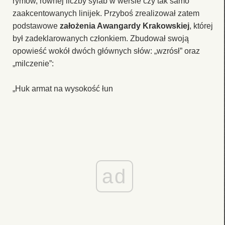
rymów, równej liczby sylab w wersie czy tak samo
zaakcentowanych linijek. Przyboś zrealizował zatem
podstawowe
założenia Awangardy Krakowskiej
, której
był zadeklarowanych członkiem. Zbudował swoją
opowieść wokół dwóch głównych słów: „wzrósł” oraz
„milczenie”:
„Huk armat na wysokość łun
ad